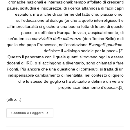
cronache nazionali e internazionali: tempo affollato di crescenti
paure, solitudini e insicurezze, di ricerca affannosa di facili capri
espiatori, ma anche di conferme del fatto che, piaccia o no,
sull’educazione al dialogo (anche a quello interreligioso!) e
all’interculturalità si giocherà una buona fetta di futuro di questo
paese, e dell’intera Europa. In vista, auspicabilmente, di
un’autentica
convivialità delle differenze
(don Tonino Bello) e di
quello che papa Francesco, nell’esortazione
Evangelii gaudium
,
definisce il «dialogo sociale per la pace».
[2]
Questo il panorama con il quale quanti si trovano oggi a essere
docenti di IRC, o si accingono a diventarlo, sono chiamati a fare
i conti. Più ancora che una questione di contenuti, si tratta di un
indispensabile cambiamento di mentalità, nel contesto di quello
che lo stesso Bergoglio ci ha abituato a definire un vero e
proprio «cambiamento d’epoca».
[3]
(altro…)
L’
Continua A Leggere
ITALIA
DELLE
RELIGIONI.
Prime