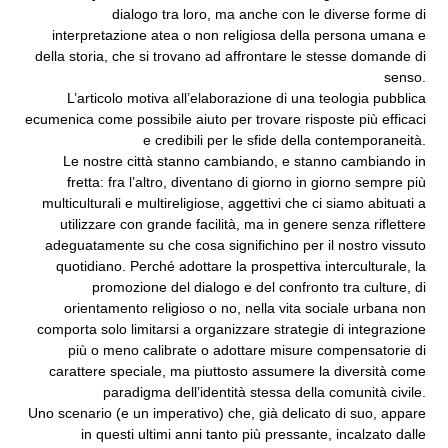
dialogo tra loro, ma anche con le diverse forme di
interpretazione atea o non religiosa della persona umana e
della storia, che si trovano ad affrontare le stesse domande di
senso.
L’articolo motiva all’elaborazione di una teologia pubblica
ecumenica come possibile aiuto per trovare risposte più efficaci
e credibili per le sfide della contemporaneità.
Le nostre città stanno cambiando, e stanno cambiando in
fretta: fra l’altro, diventano di giorno in giorno sempre più
multiculturali e multireligiose, aggettivi che ci siamo abituati a
utilizzare con grande facilità, ma in genere senza riflettere
adeguatamente su che cosa significhino per il nostro vissuto
quotidiano. Perché adottare la prospettiva interculturale, la
promozione del dialogo e del confronto tra culture, di
orientamento religioso o no, nella vita sociale urbana non
comporta solo limitarsi a organizzare strategie di integrazione
più o meno calibrate o adottare misure compensatorie di
carattere speciale, ma piuttosto assumere la diversità come
paradigma dell’identità stessa della comunità civile.
Uno scenario (e un imperativo) che, già delicato di suo, appare
in questi ultimi anni tanto più pressante, incalzato dalle