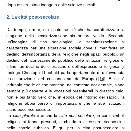
dopo essere stata indagata dalle scienze sociali.
2. La città post-secolare
Da tempo, ormai, si discute se ciò che ha caratterizzato la
stagione della secolarizzazione sia ancora valido. Secondo
un’indagine di tipo sociologico, la secolarizzazione si
caratterizza per una situazione sociale dove si manifesta un
declino dell’importanza della religione negli spazi pubblici, un
declino del riconoscimento pubblico delle istituzioni religiose e,
infine, un declino delle pratiche e dell’espressione religiosa (il
teologo Christoph Theobald parla apertamente di un’avvenuta
es-culturazione del cristianesimo dall’Europa).
[14]
E se è
indubbio che le chiese storiche, nel contesto occidentale, siano
sempre più deserte e le vocazioni presbiterali in drastico calo
,
non è più tanto vero che, in epoca del “ritorno del sacro”, la
religione abbia perso di importanza e che le sue istituzioni
siano poco riconosciute
.
La
città plurale
è anche la
città post-secolare
, in cui i simboli
religiosi si fanno presenti, e chiedono di essere riconosciuti
nello spazio pubblico. E qui per la città post-secolare si