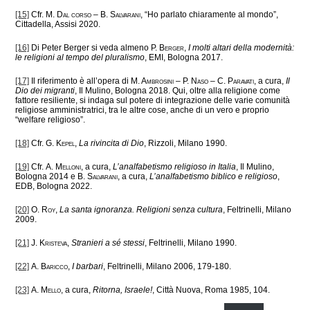
[15]
Cfr.
M. Dal corso – B. Salvarani
, “Ho parlato chiaramente al mondo”,
Cittadella, Assisi 2020.
[16]
Di Peter Berger si veda almeno
P. Berger
,
I molti altari della modernità:
le religioni al tempo del pluralismo
, EMI, Bologna 2017.
[17]
Il riferimento è all’opera di
M. Ambrosini – P. Naso – C. Paravati
, a cura,
Il
Dio dei migranti
, Il Mulino, Bologna 2018. Qui, oltre alla religione come
fattore resiliente, si indaga sul potere di integrazione delle varie comunità
religiose amministratrici, tra le altre cose, anche di un vero e proprio
“welfare religioso”.
[18]
Cfr.
G. Kepel
,
La rivincita di Dio
, Rizzoli, Milano 1990.
[19]
Cfr.
A. Melloni
, a cura,
L’analfabetismo religioso in Italia
, Il Mulino,
Bologna 2014 e
B. Salvarani
, a cura,
L’analfabetismo biblico e religioso
,
EDB, Bologna 2022.
[20]
O. Roy
,
La santa ignoranza. Religioni senza cultura
, Feltrinelli, Milano
2009.
[21]
J. Kristeva
,
Stranieri a sé stessi
, Feltrinelli, Milano 1990.
[22]
A. Baricco
,
I barbari
, Feltrinelli, Milano 2006, 179-180.
[23]
A. Mello
, a cura,
Ritorna, Israele!
, Città Nuova, Roma 1985, 104.