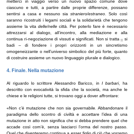
metterci in viaggio verso un nuovo spazio comune dove
ciascuno e tutti, a partire dalle proprie differenze, possano
sentirsi a casa e nessuno sia
straniero/estraneo
. Solo così
saranno ricostruiti i legami sociali e la solidarietà che tengono
assieme la vita
delle/nelle
città. Per poterlo fare è necessario
attrezzarsi al dialogo, all’incontro, alla mediazione e alla
continua ri-negoziazione di vissuti e significati. Non si tratta
–
si
badi – di fondere i propri orizzonti in un sincretismo
omogeneizzante o nell’universo simbolico del più forte, quanto
di costruire assieme un nuovo linguaggio plurale e dialogico.
4. Finale. Nella mutazione
Al riguardo lo scrittore Alessandro Baricco, in
I barbari
, ha
descritto con evocatività la sfida che la società, ma anche le
chiese e le religioni tutte, si trovano oggi a dover affrontare:
«Non c’è mutazione che non sia governabile. Abbandonare il
paradigma dello scontro di civiltà e accettare l’idea di una
mutazione in atto non significa che si debba prendere quel che
accade così com’è, senza lasciarci l’orma del nostro passo.
Quel che diventeremo continua a esser figlio di ciò che vorremo