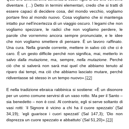
diventare. (…) Detto in termini elementari, credo che si tratti di
essere capaci di decidere cosa, del mondo vecchio, vogliamo
portare fino al mondo nuovo. Cosa vogliamo che si mantenga
intatto pur nell’incertezza di un viaggio oscuro. I legami che non
vogliamo spezzare, le radici che non vogliamo perdere, le
parole che vorremmo ancora sempre pronunciate, e le idee
che non vogliamo smettere di pensare. È un lavoro raffinato.
Una cura. Nella grande corrente, mettere in salvo ciò che ci è
caro. È un gesto difficile perché non significa, mai, metterlo in
salvo
dalla mutazione
, ma, sempre,
nella mutazione
. Perché
ciò che si salverà non sarà mai quel che abbiamo tenuto al
riparo dai tempi, ma ciò che abbiamo lasciato mutare, perché
ridiventasse sé stesso in un tempo nuovo».
[22]
E nella tradizione ebraica rabbinica si sostiene: «È un disonore
per un uomo comune servirsi di un vaso rotto. Ma per il Santo –
sia benedetto – non è così. Al contrario, egli si serve soltanto di
vasi rotti: ‘il Signore è vicino a chi ha il cuore spezzato’ (Sal
34,19); ‘egli guarisce i cuori spezzati’ (Sal 147,3); ‘Dio non
disprezza un cuore spezzato e abbattuto’ (Sal 51,20)».
[23]