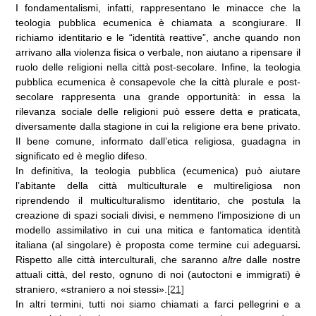
I fondamentalismi, infatti, rappresentano le minacce che la
teologia pubblica ecumenica è chiamata a scongiurare. Il
richiamo identitario e le “identità reattive”, anche quando non
arrivano alla violenza fisica o verbale, non aiutano a ripensare il
ruolo delle religioni nella città post-secolare. Infine, la teologia
pubblica ecumenica è consapevole che la città plurale e post-
secolare rappresenta una grande opportunità: in essa la
rilevanza sociale delle religioni può essere detta e praticata,
diversamente dalla stagione in cui la religione era bene privato.
Il bene comune, informato dall’etica religiosa, guadagna in
significato ed è meglio difeso.
In definitiva, la teologia pubblica (ecumenica) può aiutare
l’abitante della città multiculturale e multireligiosa non
riprendendo il multiculturalismo identitario, che postula la
creazione di spazi sociali divisi, e nemmeno l’imposizione di un
modello assimilativo in cui una mitica e fantomatica identità
italiana (al singolare) è proposta come termine cui adeguarsi
.
Rispetto alle città interculturali, che saranno
altre
dalle nostre
attuali città, del resto, ognuno di noi (autoctoni e immigrati) è
straniero, «straniero a noi stessi».
[21]
In altri termini, tutti noi siamo chiamati a
farci pellegrini e a