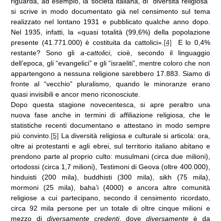
riguarda, ad esempio, la società italiana, di “diversità religiosa”
si scrive in modo documentato già nel censimento sul tema
realizzato nel lontano 1931 e pubblicato qualche anno dopo.
Nel 1935, infatti, la «quasi totalità (99,6%) della popolazione
presente (41.771.000) è costituita da cattolici».
[4]
E lo 0,4%
restante? Sono gli
a-cattolici
, cioè, secondo il linguaggio
dell’epoca, gli “evangelici” e gli “israeliti”, mentre coloro che non
appartengono a nessuna religione sarebbero 17.883. Siamo di
fronte al “vecchio” pluralismo, quando le minoranze erano
quasi invisibili e ancor meno riconosciute.
Dopo questa stagione novecentesca, si apre peraltro una
nuova fase anche in termini di affiliazione religiosa, che le
statistiche recenti documentano e attestano in modo sempre
più convinto.
[5]
La diversità religiosa e culturale si articola: ora,
oltre ai protestanti e agli ebrei, sul territorio italiano abitano e
prendono parte al proprio culto: musulmani (circa due milioni),
ortodossi (circa 1,7 milioni), Testimoni di Geova (oltre 400.000),
hinduisti (200 mila), buddhisti (300 mila), sikh (75 mila),
mormoni (25 mila), baha’i (4000) e ancora altre comunità
religiose a cui partecipano, secondo il censimento ricordato,
circa 92 mila persone per un totale di oltre cinque milioni e
mezzo di
diversamente credenti
, dove
diversamente
è da