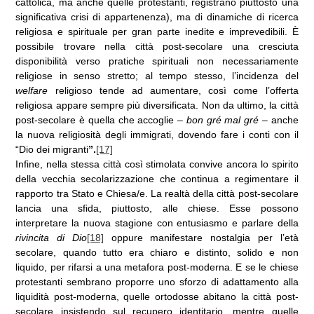
cattolica, ma anche quelle protestanti, registrano piuttosto una
significativa crisi di appartenenza), ma di dinamiche di ricerca
religiosa e spirituale per gran parte inedite e imprevedibili. È
possibile trovare nella città post-secolare una cresciuta
disponibilità verso pratiche spirituali non necessariamente
religiose in senso stretto; al tempo stesso, l’incidenza del
welfare
religioso tende ad aumentare, così come l’offerta
religiosa appare sempre più diversificata. Non da ultimo, la città
post-secolare è quella che accoglie –
bon gré mal gré
– anche
la nuova religiosità degli immigrati, dovendo fare i conti con il
“Dio dei migranti
”.
[17]
Infine, nella stessa città così stimolata convive ancora lo spirito
della vecchia secolarizzazione che continua a regimentare il
rapporto tra Stato e Chiesa/e. La realtà della città post-secolare
lancia una sfida, piuttosto, alle chiese. Esse possono
interpretare la nuova stagione con entusiasmo e parlare della
rivincita di Dio
[18]
oppure manifestare nostalgia per l’età
secolare, quando tutto era chiaro e distinto, solido e non
liquido, per rifarsi a una metafora post-moderna. E se le chiese
protestanti sembrano proporre uno sforzo di adattamento alla
liquidità post-moderna, quelle ortodosse abitano la città post-
secolare insistendo sul recupero identitario, mentre quelle