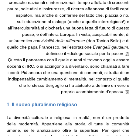
cronache nazionali e internazionali: tempo affollato di crescenti
paure, solitudini e insicurezze, di ricerca affannosa di facili capri
espiatori, ma anche di conferme del fatto che, piaccia o no,
sull’educazione al dialogo (anche a quello interreligioso!) e
all’interculturalità si giocherà una buona fetta di futuro di questo
paese, e dell’intera Europa. In vista, auspicabilmente, di
un’autentica
convivialità delle differenze
(don Tonino Bello) e di
quello che papa Francesco, nell’esortazione
Evangelii gaudium
,
definisce il «dialogo sociale per la pace».
[2]
Questo il panorama con il quale quanti si trovano oggi a essere
docenti di IRC, o si accingono a diventarlo, sono chiamati a fare
i conti. Più ancora che una questione di contenuti, si tratta di un
indispensabile cambiamento di mentalità, nel contesto di quello
che lo stesso Bergoglio ci ha abituato a definire un vero e
proprio «cambiamento d’epoca».
[3]
1. Il nuovo pluralismo religioso
La diversità culturale e religiosa, in realtà, non è un prodotto
della modernità. Appartiene alla storia di tutte le comunità
umane, se le analizziamo oltre la superficie. Per quel che