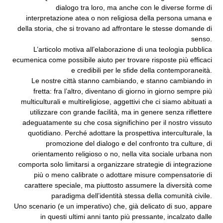
dialogo tra loro, ma anche con le diverse forme di
interpretazione atea o non religiosa della persona umana e
della storia, che si trovano ad affrontare le stesse domande di
senso.
L’articolo motiva all’elaborazione di una teologia pubblica
ecumenica come possibile aiuto per trovare risposte più efficaci
e credibili per le sfide della contemporaneità.
Le nostre città stanno cambiando, e stanno cambiando in
fretta: fra l’altro, diventano di giorno in giorno sempre più
multiculturali e multireligiose, aggettivi che ci siamo abituati a
utilizzare con grande facilità, ma in genere senza riflettere
adeguatamente su che cosa significhino per il nostro vissuto
quotidiano. Perché adottare la prospettiva interculturale, la
promozione del dialogo e del confronto tra culture, di
orientamento religioso o no, nella vita sociale urbana non
comporta solo limitarsi a organizzare strategie di integrazione
più o meno calibrate o adottare misure compensatorie di
carattere speciale, ma piuttosto assumere la diversità come
paradigma dell’identità stessa della comunità civile.
Uno scenario (e un imperativo) che, già delicato di suo, appare
in questi ultimi anni tanto più pressante, incalzato dalle