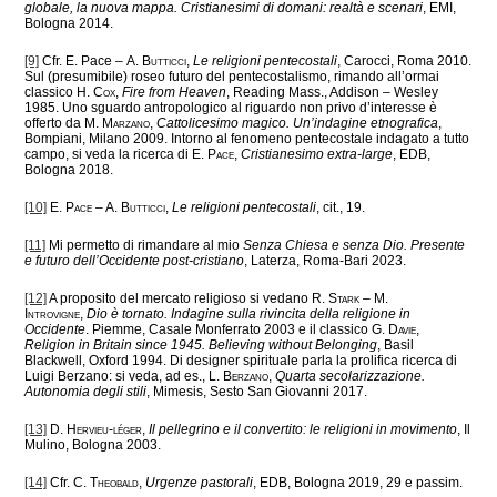
globale, la nuova mappa. Cristianesimi di domani: realtà e scenari
, EMI,
Bologna 2014.
[9]
Cfr. E. Pace –
A. Butticci
,
Le religioni pentecostali
, Carocci, Roma 2010.
Sul (presumibile) roseo futuro del pentecostalismo, rimando all’ormai
classico
H. Cox
,
Fire from Heaven
, Reading Mass., Addison – Wesley
1985. Uno sguardo antropologico al riguardo non privo d’interesse è
offerto da
M. Marzano
,
Cattolicesimo magico. Un’indagine etnografica
,
Bompiani, Milano 2009. Intorno al fenomeno pentecostale indagato a tutto
campo, si veda la ricerca di
E. Pace
,
Cristianesimo extra-large
, EDB,
Bologna 2018.
[10]
E. Pace – A. Butticci
,
Le religioni pentecostali
, cit., 19.
[11]
Mi permetto di rimandare al mio
Senza Chiesa e senza Dio. Presente
e futuro dell’Occidente post-cristiano
, Laterza, Roma-Bari 2023.
[12]
A proposito del mercato religioso si vedano
R. Stark – M.
Introvigne
,
Dio è tornato. Indagine sulla rivincita della religione in
Occidente
. Piemme, Casale Monferrato 2003 e il classico
G. Davie
,
Religion in Britain since 1945. Believing without Belonging
, Basil
Blackwell, Oxford 1994. Di designer spirituale parla la prolifica ricerca di
Luigi Berzano: si veda, ad es.,
L. Berzano
,
Quarta secolarizzazione.
Autonomia degli stili
, Mimesis, Sesto San Giovanni 2017.
[13]
D. Hervieu-léger
,
Il pellegrino e il convertito: le religioni in movimento
, Il
Mulino, Bologna 2003.
[14]
Cfr.
C. Theobald
,
Urgenze pastorali
, EDB, Bologna 2019, 29 e passim.