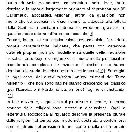
punto di vista economico, conservatore nella fede, nella
dottrina e in morale, largamente orientato al soprannaturale.
[8]
Carismatici, apocalittici, visionari, attirati da guarigioni non
meno che da esorcismi e visioni oniriche, attaccati alla lettera
della Scrittura, i cristiani di domani dovrebbero gravitare in
qualche modo attorno all’area pentecostale.
[9]
Fautori, inoltre, di «un cristianesimo post-coloniale, fiero delle
proprie caratteristiche indigene, che pensa con categorie
culturali proprie (non più modellate su quelle della tradizione
filosofica europea) e si organizza in modo molto più flessibile
rispetto alle complesse formazioni ecclesiastiche che hanno
dominato la storia del cristianesimo occidentale»
[10]
. Sono già,
in ogni caso, dei
nuovi cristiani
, «nuovi cristiani del Terzo
Millennio», che non sono nati né stanno crescendo nel classico
(per l’Europa e il Nordamerica, almeno) regime di cristianità.
[11]
In tale orizzonte, e qui il sta il pluralismo a venire, le forme
storiche delle religioni sono messe in discussione. Oggi la
letteratura sociologica al riguardo descrive la presenza plurale
delle religioni nel tempo post-moderno, destinata a confermarsi
sempre di più nel prossimo futuro, come quella del “mercato