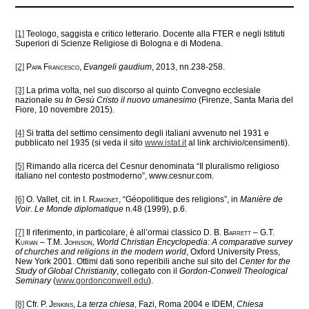
[1]
Teologo, saggista e critico letterario. Docente alla FTER e negli Istituti
Superiori di Scienze Religiose di Bologna e di Modena.
[2]
Papa Francesco
,
Evangeli gaudium
, 2013, nn.238-258.
[3]
La prima volta, nel suo discorso al quinto Convegno ecclesiale
nazionale su
In Gesù Cristo il nuovo umanesimo
(Firenze, Santa Maria del
Fiore, 10 novembre 2015).
[4]
Si tratta del settimo censimento degli italiani avvenuto nel 1931 e
pubblicato nel 1935 (si veda il sito
www.istat.it
al link archivio/censimenti).
[5]
Rimando alla ricerca del Cesnur denominata “Il pluralismo religioso
italiano nel contesto postmoderno”, www.cesnur.com.
[6]
O. Vallet, cit. in
I. Ramonet
, “Géopolitique des religions”, in
Manière de
Voir
.
Le Monde diplomatique
n.48 (1999), p.6.
[7]
Il riferimento, in particolare, è all’ormai classico
D. B. Barrett – G.T.
Kurian – T.M. Johnson
, World Christian Encyclopedia: A comparative survey
of churches and religions in the modern world
, Oxford University Press,
New York 2001. Ottimi dati sono reperibili anche sul sito del
Center for the
Study of Global Christianity
, collegato con il
Gordon-Conwell Theological
Seminary
(
www.gordonconwell.edu
).
[8]
Cfr.
P. Jenkins
,
La terza chiesa
, Fazi, Roma 2004 e IDEM,
Chiesa