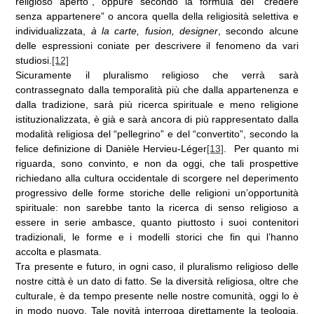
religioso aperto”, oppure secondo la formula del “credere
senza appartenere” o ancora quella della religiosità selettiva e
individualizzata,
à la carte, fusion, designer
, secondo alcune
delle espressioni coniate per descrivere il fenomeno da vari
studiosi.
[12]
Sicuramente il pluralismo religioso che verrà sarà
contrassegnato dalla temporalità più che dalla appartenenza e
dalla tradizione, sarà più ricerca spirituale e meno religione
istituzionalizzata, è già e sarà ancora di più rappresentato dalla
modalità religiosa del “pellegrino” e del “convertito”, secondo la
felice definizione di Danièle Hervieu-Léger
[13]
. Per quanto mi
riguarda, sono convinto, e non da oggi, che tali prospettive
richiedano alla cultura occidentale di scorgere nel deperimento
progressivo delle forme storiche delle religioni un’opportunità
spirituale: non sarebbe tanto la ricerca di senso religioso a
essere in serie ambasce, quanto piuttosto i suoi contenitori
tradizionali, le forme e i modelli storici che fin qui l’hanno
accolta e plasmata.
Tra presente e futuro, in ogni caso, il pluralismo religioso delle
nostre città è un dato di fatto. Se la diversità religiosa, oltre che
culturale, è da tempo presente nelle nostre comunità, oggi lo è
in modo nuovo. Tale novità interroga direttamente la teologia,