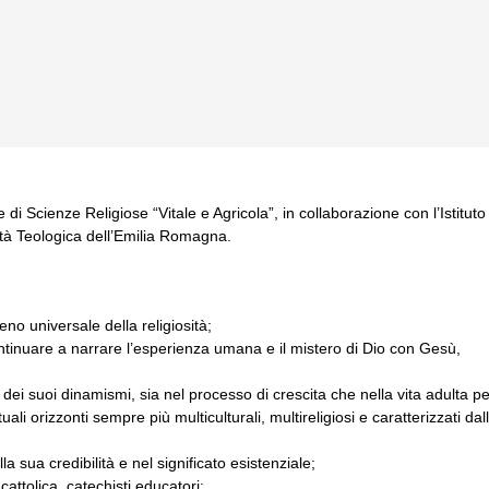
re di Scienze Religiose “Vitale e Agricola”, in collaborazione con l’Istituto
oltà Teologica dell’Emilia Romagna.
eno universale della religiosità;
continuare a narrare l’esperienza umana e il mistero di Dio con Gesù,
 dei suoi dinamismi, sia nel processo di crescita che nella vita adulta pe
ali orizzonti sempre più multiculturali, multireligiosi e caratterizzati dal
 sua credibilità e nel significato esistenziale;
attolica, catechisti educatori;