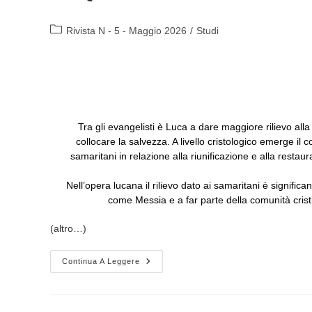
Categoria
Rivista N - 5 - Maggio 2026
/
Studi
dell'articolo:
Tra gli evangelisti è Luca a dare maggiore rilievo alla
collocare la salvezza. A livello cristologico emerge il
samaritani in relazione alla riunificazione e alla restau
Nell’opera lucana il rilievo dato ai samaritani è signific
come Messia e a far parte della comunità cristia
(altro…)
LA
Continua A Leggere
QUESTIONE
SAMARITANA
NELL’OPERA
LUCANA