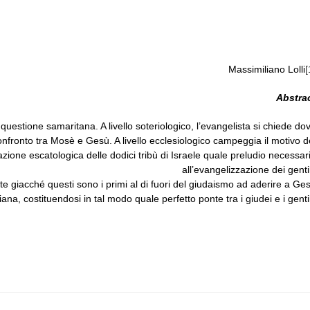
Massimiliano Lolli
[
Abstra
 questione samaritana. A livello soteriologico, l’evangelista si chiede do
 confronto tra Mosè e Gesù. A livello ecclesiologico campeggia il motivo d
razione escatologica delle dodici tribù di Israele quale preludio necessar
all’evangelizzazione dei gentil
ante giacché questi sono i primi al di fuori del giudaismo ad aderire a Ge
na, costituendosi in tal modo quale perfetto ponte tra i giudei e i gentil