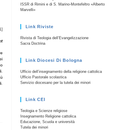
ISSR di Rimini e di S. Marino-Montefeltro «Alberto
Marvelli»
Link Riviste
1]
Rivista di Teologia dell’Evangelizzazione
ct
Sacra Doctrina
ve
ei
Link Diocesi Di Bologna
io
i.
Ufficio dell’insegnamento della religione cattolica
Ufficio Pastorale scolastica
sù
Servizio diocesano per la tutela dei minori
i.
Link CEI
Teologia e Scienze religiose
Insegnamento Religione cattolica
Educazione, Scuola e università
Tutela dei minori