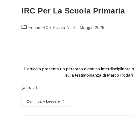
IRC Per La Scuola Primaria
Categoria
Focus IRC
/
Rivista N - 3 - Maggio 2025
dell'articolo:
L’articolo presenta un percorso didattico interdisciplinare
sulla testimonianza di Marco Rodari c
(altro…)
EDUCARE
Continua A Leggere
ALLA
PACE
CON
LA
MERAVIGLIA.
Un
Progetto