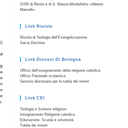
ISSR di Rimini e di S. Marino-Montefeltro «Alberto
Marvelli»
Link Riviste
Rivista di Teologia dell’Evangelizzazione
1]
Sacra Doctrina
ct
Link Diocesi Di Bologna
ig
Ufficio dell’insegnamento della religione cattolica
la
Ufficio Pastorale scolastica
ne
Servizio diocesano per la tutela dei minori
un
in
re
Link CEI
o.
Teologia e Scienze religiose
Insegnamento Religione cattolica
Educazione, Scuola e università
Tutela dei minori