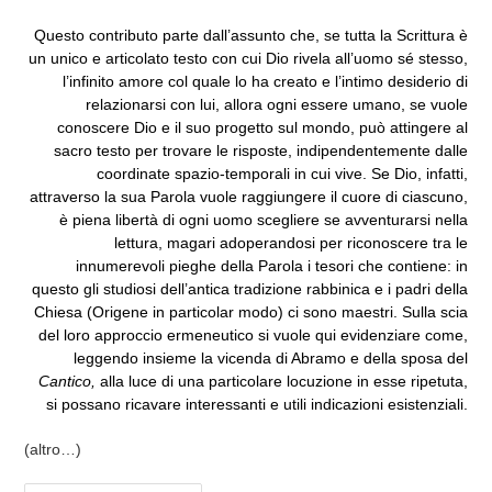
Questo contributo parte dall’assunto che, se tutta la Scrittura è
un unico e articolato testo con cui Dio rivela all’uomo sé stesso,
l’infinito amore col quale lo ha creato e l’intimo desiderio di
relazionarsi con lui, allora ogni essere umano, se vuole
conoscere Dio e il suo progetto sul mondo, può attingere al
sacro testo per trovare le risposte, indipendentemente dalle
coordinate spazio-temporali in cui vive. Se Dio, infatti,
attraverso la sua Parola vuole raggiungere il cuore di ciascuno,
è piena libertà di ogni uomo scegliere se avventurarsi nella
lettura, magari adoperandosi per riconoscere tra le
innumerevoli pieghe della Parola i tesori che contiene: in
questo gli studiosi dell’antica tradizione rabbinica e i padri della
Chiesa (Origene in particolar modo) ci sono maestri. Sulla scia
del loro approccio ermeneutico si vuole qui evidenziare come,
leggendo insieme la vicenda di Abramo e della sposa del
Cantico,
alla luce di una particolare locuzione in esse ripetuta,
si possano ricavare interessanti e utili indicazioni esistenziali.
(altro…)