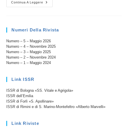
L’ESODO
Continua A Leggere
SALVIFICO
IN
RISPOSTA
ALLA
CHIAMATA
DI
Numeri Della Rivista
DIO
“VA’
PER
Numero – 5 – Maggio 2026
TE”.
Numero – 4 – Novembre 2025
Un
Filo
Numero – 3 – Maggio 2025
Rosso
Numero – 2 – Novembre 2024
Tra
Abramo
Numero – 1 – Maggio 2024
E
La
Sposa
Del
Link ISSR
Cantico
ISSR di Bologna «SS. Vitale e Agrigola»
ISSR dell’Emilia
ISSR di Forlì «S. Apollinare»
ISSR di Rimini e di S. Marino-Montefeltro «Alberto Marvelli»
Link Riviste