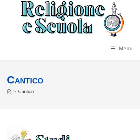
Salta
al
contenuto
Menu
Cantico
>
Cantico