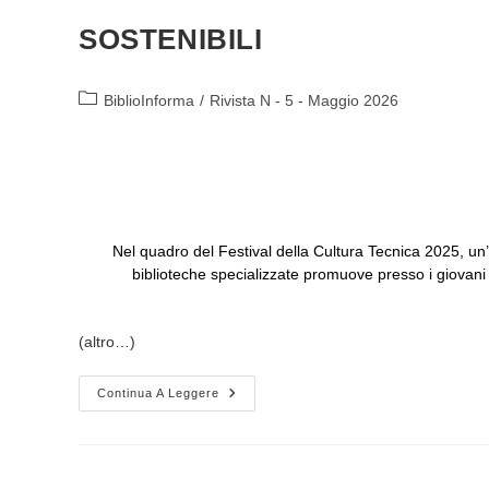
SOSTENIBILI
Categoria
BiblioInforma
/
Rivista N - 5 - Maggio 2026
dell'articolo:
Nel quadro del Festival della Cultura Tecnica 2025, un’i
biblioteche specializzate promuove presso i giovani l
(altro…)
MAPPE
Continua A Leggere
DEI
SAPERI.
BIBLIOTECHE
PER
CITTÀ
E