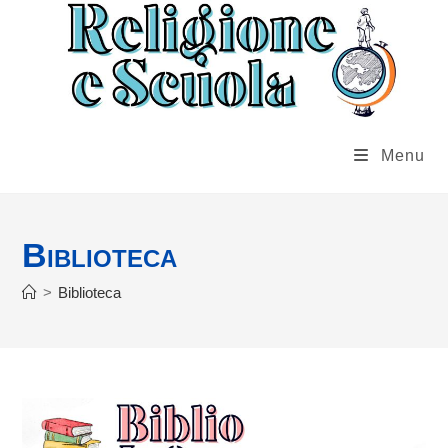
Salta
al
contenuto
Menu
Biblioteca
>
Biblioteca