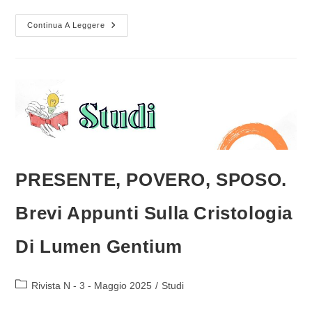
L’
Continua A Leggere
ITALIA
DELLE
RELIGIONI.
Prime
Istruzioni
Per
L’uso
PRESENTE, POVERO, SPOSO.
Brevi Appunti Sulla Cristologia
Di Lumen Gentium
Categoria
Rivista N - 3 - Maggio 2025
/
Studi
dell'articolo: