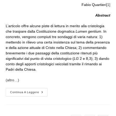
Fabio Quartieri
[1]
Abstract
L’articolo offre alcune piste di lettura in merito alla cristologia
che traspare dalla Costituzione dogmatica
Lumen gentium
. In
concreto, vengono compiuti tre sondaggi di varia natura: 1)
mettendo in rilievo una certa insistenza sul tema della presenza
e della azione attuale di Cristo nella Chiesa; 2) commentando
brevemente i due passaggi della costituzione ritenuti più
significativi dal punto di vista cristologico (
LG
2 e 8,3); 3) dando
conto degli apporti cristologici veicolati tramite il rimando ai
Padri della Chiesa.
(altro…)
PRESENTE,
Continua A Leggere
POVERO,
SPOSO.
Brevi
Appunti
Sulla
Cristologia