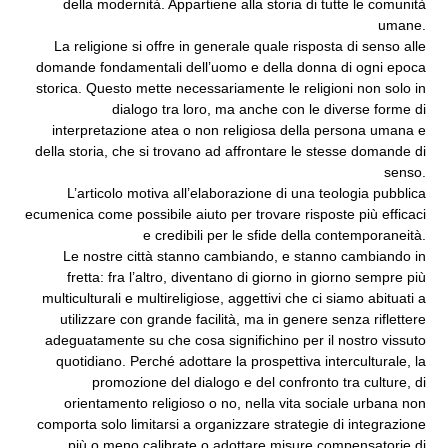
della modernità. Appartiene alla storia di tutte le comunità
umane.
La religione si offre in generale quale risposta di senso alle
domande fondamentali dell’uomo e della donna di ogni epoca
storica. Questo mette necessariamente le religioni non solo in
dialogo tra loro, ma anche con le diverse forme di
interpretazione atea o non religiosa della persona umana e
della storia, che si trovano ad affrontare le stesse domande di
senso.
L’articolo motiva all’elaborazione di una teologia pubblica
ecumenica come possibile aiuto per trovare risposte più efficaci
e credibili per le sfide della contemporaneità.
Le nostre città stanno cambiando, e stanno cambiando in
fretta: fra l’altro, diventano di giorno in giorno sempre più
multiculturali e multireligiose, aggettivi che ci siamo abituati a
utilizzare con grande facilità, ma in genere senza riflettere
adeguatamente su che cosa significhino per il nostro vissuto
quotidiano. Perché adottare la prospettiva interculturale, la
promozione del dialogo e del confronto tra culture, di
orientamento religioso o no, nella vita sociale urbana non
comporta solo limitarsi a organizzare strategie di integrazione
più o meno calibrate o adottare misure compensatorie di