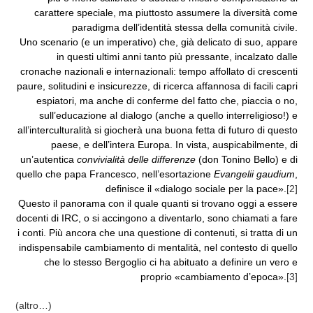
carattere speciale, ma piuttosto assumere la diversità come
paradigma dell’identità stessa della comunità civile.
Uno scenario (e un imperativo) che, già delicato di suo, appare
in questi ultimi anni tanto più pressante, incalzato dalle
cronache nazionali e internazionali: tempo affollato di crescenti
paure, solitudini e insicurezze, di ricerca affannosa di facili capri
espiatori, ma anche di conferme del fatto che, piaccia o no,
sull’educazione al dialogo (anche a quello interreligioso!) e
all’interculturalità si giocherà una buona fetta di futuro di questo
paese, e dell’intera Europa. In vista, auspicabilmente, di
un’autentica
convivialità delle differenze
(don Tonino Bello) e di
quello che papa Francesco, nell’esortazione
Evangelii gaudium
,
definisce il «dialogo sociale per la pace».
[2]
Questo il panorama con il quale quanti si trovano oggi a essere
docenti di IRC, o si accingono a diventarlo, sono chiamati a fare
i conti. Più ancora che una questione di contenuti, si tratta di un
indispensabile cambiamento di mentalità, nel contesto di quello
che lo stesso Bergoglio ci ha abituato a definire un vero e
proprio «cambiamento d’epoca».
[3]
(altro…)