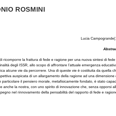
NIO ROSMINI
Lucia Campogrande
[
Abstra
i ricomporre la frattura di fede e ragione per una nuova sintesi di fede
inalità degli ISSR, allo scopo di affrontare l’attuale emergenza educativ
dica alcune vie da percorrere. Una di queste vie è costituita da quella c
spettiva auspicata di un allargamento della ragione ad una dimensione 
d in particolare il pensiero morale, metafisicamente fondato, è stato capa
re anche la nostra, con uno spirito di innovazione che, senza opporsi al
mpegno nel rinnovamento della pensabilità del rapporto di fede e ragion