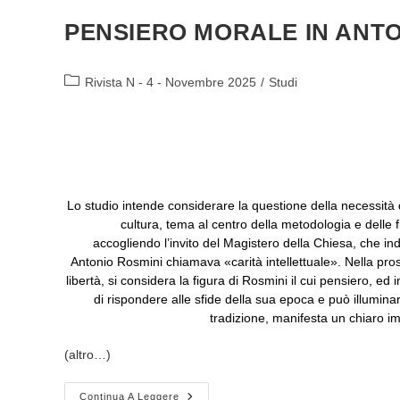
PENSIERO MORALE IN ANTO
Categoria
Rivista N - 4 - Novembre 2025
/
Studi
dell'articolo:
Lo studio intende considerare la questione della necessità d
cultura, tema al centro della metodologia e delle f
accogliendo l’invito del Magistero della Chiesa, che in
Antonio Rosmini chiamava «carità intellettuale». Nella pro
libertà, si considera la figura di Rosmini il cui pensiero, e
di rispondere alle sfide della sua epoca e può illumina
tradizione, manifesta un chiaro i
(altro…)
LIBERARE
Continua A Leggere