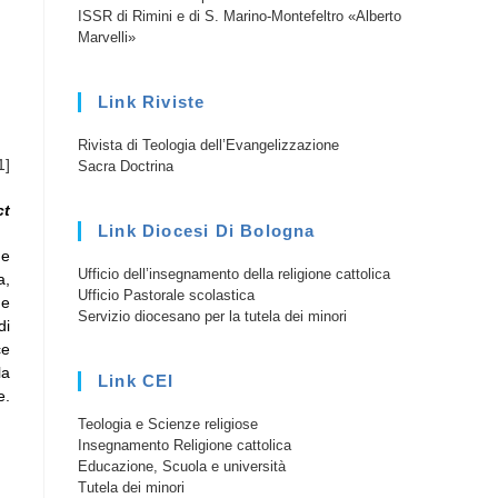
ISSR di Rimini e di S. Marino-Montefeltro «Alberto
Marvelli»
Link Riviste
Rivista di Teologia dell’Evangelizzazione
1]
Sacra Doctrina
ct
Link Diocesi Di Bologna
 e
Ufficio dell’insegnamento della religione cattolica
a,
Ufficio Pastorale scolastica
he
Servizio diocesano per la tutela dei minori
di
ce
la
Link CEI
e.
Teologia e Scienze religiose
Insegnamento Religione cattolica
Educazione, Scuola e università
Tutela dei minori