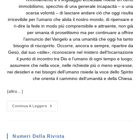
immobilismo, specchio di una generale incapacità – o una
scarsa volontà – di lasciare andare ciò che oggi risulta
irricevibile per l’umano che abita il nostro mondo, di ripensare e
ri-dire la fede in modo più comprensibile e attraente, non già
per smania di proselitismo ma per continuare a offrire
l’annuncio del Vangelo a una umanità che oggi ha tanto
bisogno di riscoprirlo. Occorre, ancora e sempre, ripartire da
Gesù, dal suo «stile»; riconoscere nel mistero dell’Incarnazione
il punto di incontro tra Dio e l’umano di ogni tempo e luogo;
assumere che nella voce, nelle richieste più o meno espresse,
nei desideri e nei bisogni dell’umano risiede la voce dello Spirito
che orienta il cammino dell’umanità e della Chiesa.
(altro…)
Alla
Continua A Leggere
Ricerca
Di
Parole
Nuove
Per
Una
Numeri Della Rivista
Fede