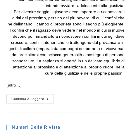
intende avviare l’adolescente alla giustizia.
Per divenire saggio il giovane deve imparare a riconoscere i
diritti del prossimo, persino del più povero, di cui i confini che
ne delimitano il campo di proprietà sono il segno più eloquente.
I confini che il ragazzo deve vedere nel mondo in cui si muove
devono poi rimandarlo a riconoscere i confini in cui egli deve
crescere, confini interiori che lo trattengono dal prevaricare in
gesti di collera (imparati da compagni esuberanti) e, viceversa,
dal precipitarsi con sciocca generosità a sostegno di persone
sconosciute. La sapienza si otterrà in un delicato equilibrio di
attenzione al prossimo e di attenzione al proprio cuore, nella
cura della giustizia e delle proprie passioni.
(altro…)
Parole
Continua A Leggere
Di
Antichi
Saggi
Per
La
Formazione
Numeri Della Rivista
Dei