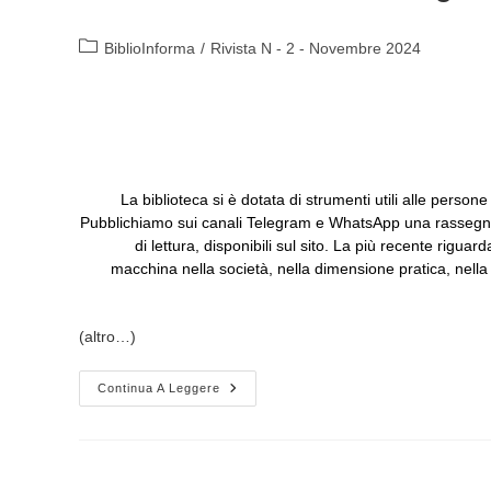
Categoria
BiblioInforma
/
Rivista N - 2 - Novembre 2024
dell'articolo:
La biblioteca si è dotata di strumenti utili alle person
Pubblichiamo sui canali Telegram e WhatsApp una rassegna s
di lettura, disponibili sul sito. La più recente riguar
macchina nella società, nella dimensione pratica, nella vit
(altro…)
Alcune
Continua A Leggere
Letture
Sull’Intelligenza
Artificiale