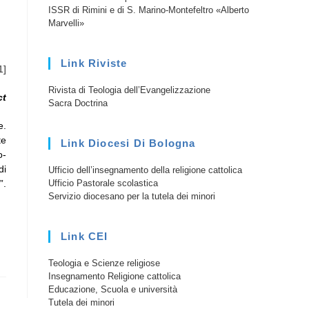
ISSR di Rimini e di S. Marino-Montefeltro «Alberto
Marvelli»
Link Riviste
1]
Rivista di Teologia dell’Evangelizzazione
ct
Sacra Doctrina
e.
te
Link Diocesi Di Bologna
o-
di
Ufficio dell’insegnamento della religione cattolica
Ufficio Pastorale scolastica
”.
Servizio diocesano per la tutela dei minori
Link CEI
Teologia e Scienze religiose
Insegnamento Religione cattolica
Educazione, Scuola e università
Tutela dei minori