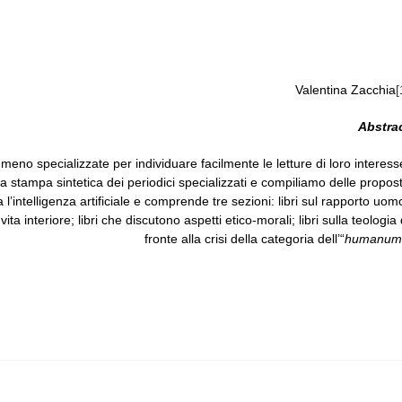
Valentina Zacchia
[
Abstra
e meno specializzate per individuare facilmente le letture di loro interess
tampa sintetica dei periodici specializzati e compiliamo delle propos
da l’intelligenza artificiale e comprende tre sezioni: libri sul rapporto uom
a interiore; libri che discutono aspetti etico-morali; libri sulla teologia 
fronte alla crisi della categoria dell’“
humanum