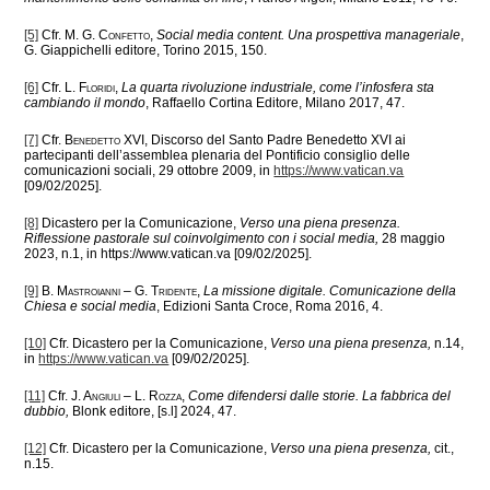
[5]
Cfr.
M. G. Confetto
,
Social media content. Una prospettiva manageriale
,
G. Giappichelli editore, Torino 2015, 150.
[6]
Cfr.
L. Floridi
,
La quarta rivoluzione industriale, come l’infosfera sta
cambiando il mondo
, Raffaello Cortina Editore, Milano 2017, 47.
[7]
Cfr.
Benedetto XVI
, Discorso del Santo Padre Benedetto XVI ai
partecipanti dell’assemblea plenaria del Pontificio consiglio delle
comunicazioni sociali, 29 ottobre 2009, in
https://www.vatican.va
[09/02/2025].
[8]
Dicastero per la Comunicazione,
Verso una piena presenza.
Riflessione pastorale sul coinvolgimento con i social media,
28 maggio
2023, n.1, in https://www.vatican.va [09/02/2025].
[9]
B. Mastroianni – G. Tridente
,
La missione digitale. Comunicazione della
Chiesa e social media
, Edizioni Santa Croce, Roma 2016, 4.
[10]
Cfr. Dicastero per la Comunicazione,
Verso una piena presenza,
n.14,
in
https://www.vatican.va
[09/02/2025].
[11]
Cfr.
J. Angiuli – L. Rozza
,
Come difendersi dalle storie. La fabbrica del
dubbio,
Blonk editore, [s.l] 2024, 47.
[12]
Cfr. Dicastero per la Comunicazione,
Verso una piena presenza,
cit.,
n.15.