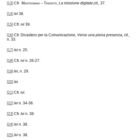
[13]
Cfr.
Mastroianni – Tridente
,
La missione digitale
,cit
.,
37.
[14]
Ivi
38.
[15]
Cfr.
ivi
39.
[16]
Cfr. Dicastero per la Comunicazione,
Verso una piena presenza,
cit.,
n. 33.
[17]
Ivi
n. 25.
[18]
Cfr.
ivi
n. 26-27.
[19]
Ivi
, n. 29.
[20]
Ivi.
[21]
Cfr.
ivi.
[22]
Ivi
n. 34-36.
[23]
Cfr.
Ivi
n. 38.
[24]
Ivi n
. 38.
[25]
Ivi
n. 38.