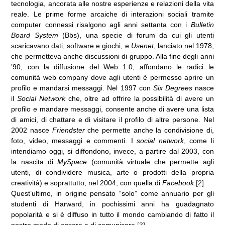
tecnologia, ancorata alle nostre esperienze e relazioni della vita
reale. Le prime forme arcaiche di interazioni sociali tramite
computer connessi risalgono agli anni settanta con i
Bulletin
Board System
(Bbs), una specie di forum da cui gli utenti
scaricavano dati, software e giochi, e
Usenet
, lanciato nel 1978,
che permetteva anche discussioni di gruppo. Alla fine degli anni
’90, con la diffusione del Web 1.0, affondano le radici le
comunità web company dove agli utenti è permesso aprire un
profilo e mandarsi messaggi. Nel 1997 con
Six Degrees
nasce
il
Social Network
che, oltre ad offrire la possibilità di avere un
profilo e mandare messaggi, consente anche di avere una lista
di amici, di chattare e di visitare il profilo di altre persone. Nel
2002 nasce
Friendster
che permette anche la condivisione di,
foto, video, messaggi e commenti. I
social network
, come li
intendiamo oggi, si diffondono, invece, a partire dal 2003, con
la nascita di
MySpace
(comunità virtuale che permette agli
utenti, di condividere musica, arte o prodotti della propria
creatività) e soprattutto, nel 2004, con quella di
Facebook
.
[2]
Quest’ultimo, in origine pensato “solo” come annuario per gli
studenti di Harward, in pochissimi anni ha guadagnato
popolarità e si è diffuso in tutto il mondo cambiando di fatto il
nostro modo di essere e di comunicare.
[3]