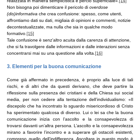
realizzata in maniera semplicistica e perciò superficiale».
[14]
Non bisogna poi dimenticare il pericolo di
overdose
(dis)informativa
che crea confusione: spesso, come utenti,
affrontiamo dati su dati, migliaia di opinioni e commenti, notizie
decontestualizzate, ma nulla che sia in qualche modo
formativo.
[15]
Tale confusione è senz’altro acuita dalla carenza di attenzione,
che si fa travolgere dalle informazioni e dalle interazioni senza
concentrarsi mai su una questione alla volta.
[16]
3.
Elementi per la buona comunicazione
Come già affermato in precedenza, è proprio alla luce di tali
rischi, e di altri che da questi derivano, che deve partire la
riflessione sulla presenza dei cristiani e della Chiesa sui social
media, per non cedere alla tentazione dell’individualismo: «Il
discepolo che ha incontrato lo sguardo misericordioso di Cristo
ha sperimentato qualcosa di diverso. Lui o lei sa che la buona
comunicazione inizia con l’ascolto e la consapevolezza di
trovarsi davanti un’altra persona. L’ascolto e la consapevolezza
mirano a favorire l’incontro e a superare gli ostacoli esistenti,
compreso quello dell’indifferenza. Ascoltare in questo modo è