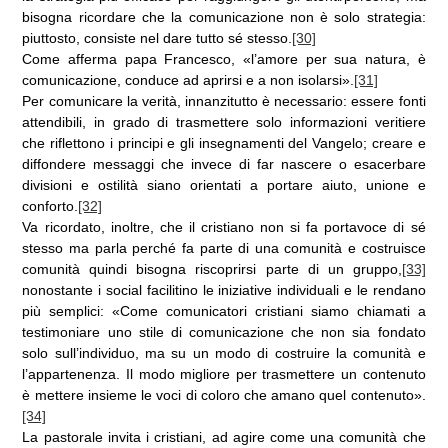
bisogna ricordare che la comunicazione non è solo strategia:
piuttosto, consiste nel dare tutto sé stesso.
[30]
Come afferma papa Francesco, «l’amore per sua natura, è
comunicazione, conduce ad aprirsi e a non isolarsi».
[31]
Per comunicare la verità, innanzitutto è necessario: essere fonti
attendibili, in grado di trasmettere solo informazioni veritiere
che riflettono i principi e gli insegnamenti del Vangelo; creare e
diffondere messaggi che invece di far nascere o esacerbare
divisioni e ostilità siano orientati a portare aiuto, unione e
conforto.
[32]
Va ricordato, inoltre, che il cristiano non si fa portavoce di sé
stesso ma parla perché fa parte di una comunità e costruisce
comunità quindi bisogna riscoprirsi parte di un gruppo,
[33]
nonostante i social facilitino le iniziative individuali e le rendano
più semplici: «Come comunicatori cristiani siamo chiamati a
testimoniare uno stile di comunicazione che non sia fondato
solo sull’individuo, ma su un modo di costruire la comunità e
l’appartenenza. Il modo migliore per trasmettere un contenuto
è mettere insieme le voci di coloro che amano quel contenuto».
[34]
La pastorale invita i cristiani, ad agire come una comunità che