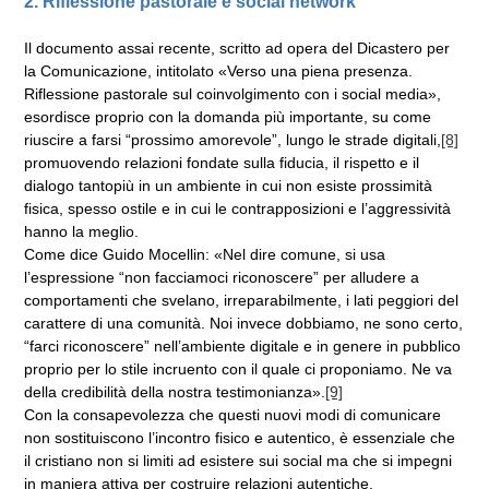
2.
Riflessione pastorale e social network
Il documento assai recente, scritto ad opera del Dicastero per
la Comunicazione, intitolato «Verso una piena presenza.
Riflessione pastorale sul coinvolgimento con i social media»,
esordisce proprio con la domanda più importante, su come
riuscire a farsi “prossimo amorevole”, lungo le strade digitali,
[8]
promuovendo relazioni fondate sulla fiducia, il rispetto e il
dialogo tantopiù in un ambiente in cui non esiste prossimità
fisica, spesso ostile e in cui le contrapposizioni e l’aggressività
hanno la meglio.
Come dice Guido Mocellin: «Nel dire comune, si usa
l’espressione “non facciamoci riconoscere” per alludere a
comportamenti che svelano, irreparabilmente, i lati peggiori del
carattere di una comunità. Noi invece dobbiamo, ne sono certo,
“farci riconoscere” nell’ambiente digitale e in genere in pubblico
proprio per lo stile incruento con il quale ci proponiamo. Ne va
della credibilità della nostra testimonianza».
[9]
Con la consapevolezza che questi nuovi modi di comunicare
non sostituiscono l’incontro fisico e autentico, è essenziale che
il cristiano non si limiti ad esistere sui social ma che si impegni
in maniera attiva per costruire relazioni autentiche.