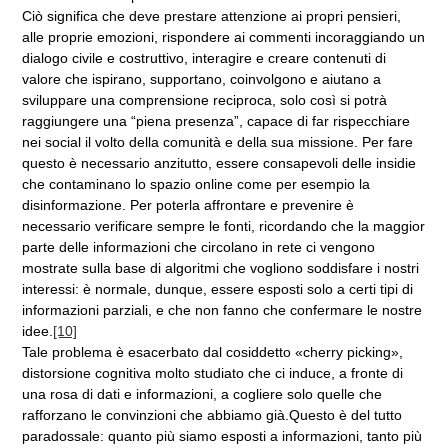
Ciò significa che deve prestare attenzione ai propri pensieri,
alle proprie emozioni, rispondere ai commenti incoraggiando un
dialogo civile e costruttivo, interagire e creare contenuti di
valore che ispirano, supportano, coinvolgono e aiutano a
sviluppare una comprensione reciproca, solo così si potrà
raggiungere una “piena presenza”, capace di far rispecchiare
nei social il volto della comunità e della sua missione. Per fare
questo è necessario anzitutto, essere consapevoli delle insidie
che contaminano lo spazio online come per esempio la
disinformazione. Per poterla affrontare e prevenire è
necessario verificare sempre le fonti, ricordando che la maggior
parte delle informazioni che circolano in rete ci vengono
mostrate sulla base di algoritmi che vogliono soddisfare i nostri
interessi: è normale, dunque, essere esposti solo a certi tipi di
informazioni parziali, e che non fanno che confermare le nostre
idee.
[10]
Tale problema è esacerbato dal cosiddetto «cherry picking»,
distorsione cognitiva molto studiato che ci induce, a fronte di
una rosa di dati e informazioni, a cogliere solo quelle che
rafforzano le convinzioni che abbiamo già.Questo è del tutto
paradossale: quanto più siamo esposti a informazioni, tanto più