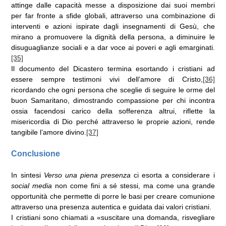
attinge dalle capacità messe a disposizione dai suoi membri
per far fronte a sfide globali, attraverso una combinazione di
interventi e azioni ispirate dagli insegnamenti di Gesù, che
mirano a promuovere la dignità della persona, a diminuire le
disuguaglianze sociali e a dar voce ai poveri e agli emarginati.
[35]
Il documento del Dicastero termina esortando i cristiani ad
essere sempre testimoni vivi dell’amore di Cristo,
[36]
ricordando che ogni persona che sceglie di seguire le orme del
buon Samaritano, dimostrando compassione per chi incontra
ossia facendosi carico della sofferenza altrui, riflette la
misericordia di Dio perché attraverso le proprie azioni, rende
tangibile l’amore divino.
[37]
Conclusione
In sintesi
Verso una piena presenza
ci esorta a considerare i
social media
non come fini a sé stessi, ma come una grande
opportunità che permette di porre le basi per creare comunione
attraverso una presenza autentica e guidata dai valori cristiani.
I cristiani sono chiamati a «suscitare una domanda, risvegliare