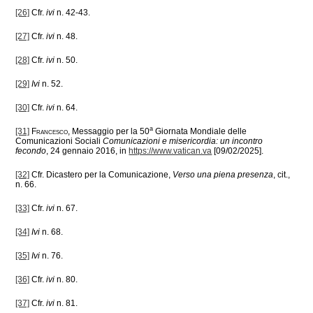
[26]
Cfr.
ivi
n. 42-43.
[27]
Cfr.
ivi
n. 48.
[28]
Cfr.
ivi
n. 50.
[29]
Ivi
n. 52.
[30]
Cfr.
ivi
n. 64.
a
[31]
Francesco
, Messaggio per la 50
Giornata Mondiale delle
Comunicazioni Sociali
Comunicazioni e misericordia: un incontro
fecondo
, 24 gennaio 2016, in
https://www.vatican.va
[09/02/2025].
[32]
Cfr. Dicastero per la Comunicazione,
Verso una piena presenza
, cit.,
n. 66.
[33]
Cfr.
ivi
n. 67.
[34]
Ivi
n. 68.
[35]
Ivi
n. 76.
[36]
Cfr.
ivi
n. 80.
[37]
Cfr.
ivi
n. 81.